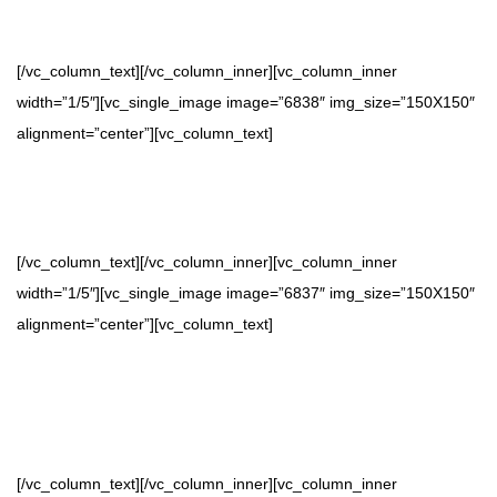
Seguimos los
principios ágiles
como empresa
[/vc_column_text][/vc_column_inner][vc_column_inner
width=”1/5″][vc_single_image image=”6838″ img_size=”150X150″
alignment=”center”][vc_column_text]
Hemos capacitado a la mayoría de las
empresas de TI en
Monterrey
[/vc_column_text][/vc_column_inner][vc_column_inner
width=”1/5″][vc_single_image image=”6837″ img_size=”150X150″
alignment=”center”][vc_column_text]
Mentores y coaches certificados con más de
8 años de
experiencia como facilitadores
de cursos y más de
10 años
como consultores en transformación ágil
.
[/vc_column_text][/vc_column_inner][vc_column_inner