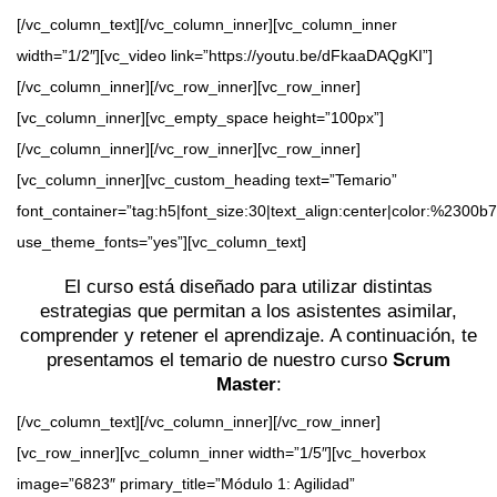
[/vc_column_text][/vc_column_inner][vc_column_inner
width=”1/2″][vc_video link=”https://youtu.be/dFkaaDAQgKI”]
[/vc_column_inner][/vc_row_inner][vc_row_inner]
[vc_column_inner][vc_empty_space height=”100px”]
[/vc_column_inner][/vc_row_inner][vc_row_inner]
[vc_column_inner][vc_custom_heading text=”Temario”
font_container=”tag:h5|font_size:30|text_align:center|color:%2300b7
use_theme_fonts=”yes”][vc_column_text]
El curso está diseñado para utilizar distintas
estrategias que permitan a los asistentes asimilar,
comprender y retener el aprendizaje. A continuación, te
presentamos el temario de nuestro curso
Scrum
Master
:
[/vc_column_text][/vc_column_inner][/vc_row_inner]
[vc_row_inner][vc_column_inner width=”1/5″][vc_hoverbox
image=”6823″ primary_title=”Módulo 1: Agilidad”