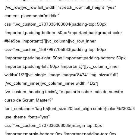
[/vc_row][vc_row full_width=”stretch_row” full_height=”yes”
content_placement=”middle”
css=”.vc_custom_1707336403004{padding-top: 50px
!important;padding-bottom: 50px !important;background-color:
#f4e9be !important;}”][vc_column][vc_row_inner
css=”.vc_custom_1597967705833{padding-top: 50px
!important;padding-right: 50px !important;padding-bottom: 50px
!important;padding-left: 50px !important;}”][vc_column_inner
width=”1/2″][vc_single_image image=”8474″ img_size=”full”]
[/vc_column_inner][vc_column_inner width=”1/2″]
[vc_custom_heading text=”¿Te gustaría saber más de nuestro
curso de Scrum Master?”
font_container=”tag:h5|font_size:20|text_align:center|color:%2300a
use_theme_fonts=”yes”
css=”.vc_custom_1707336068085{margin-top: 0px
!important;margin-bottom: 0px !important;padding-top: 0px