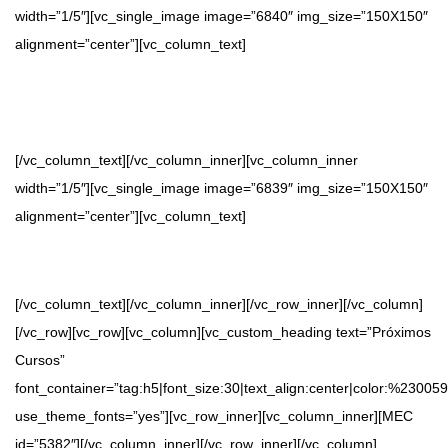
width=”1/5″][vc_single_image image=”6840″ img_size=”150X150″
alignment=”center”][vc_column_text]
Somos partners de
Management 3.0
,
Agility Scales
y
Scaled
Agile
.
[/vc_column_text][/vc_column_inner][vc_column_inner
width=”1/5″][vc_single_image image=”6839″ img_size=”150X150″
alignment=”center”][vc_column_text]
Somos socios
CSoftMty
e involucrados en Industria 4.0
[/vc_column_text][/vc_column_inner][/vc_row_inner][/vc_column]
[/vc_row][vc_row][vc_column][vc_custom_heading text=”Próximos
Cursos”
font_container=”tag:h5|font_size:30|text_align:center|color:%23005
use_theme_fonts=”yes”][vc_row_inner][vc_column_inner][MEC
id=”5382″][/vc_column_inner][/vc_row_inner][/vc_column]