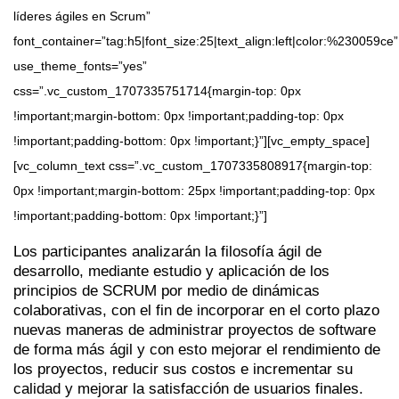
líderes ágiles en Scrum”
font_container=”tag:h5|font_size:25|text_align:left|color:%230059ce”
use_theme_fonts=”yes”
css=”.vc_custom_1707335751714{margin-top: 0px
!important;margin-bottom: 0px !important;padding-top: 0px
!important;padding-bottom: 0px !important;}”][vc_empty_space]
[vc_column_text css=”.vc_custom_1707335808917{margin-top:
0px !important;margin-bottom: 25px !important;padding-top: 0px
!important;padding-bottom: 0px !important;}”]
Los participantes analizarán la filosofía ágil de
desarrollo, mediante estudio y aplicación de los
principios de SCRUM por medio de dinámicas
colaborativas, con el fin de incorporar en el corto plazo
nuevas maneras de administrar proyectos de software
de forma más ágil y con esto mejorar el rendimiento de
los proyectos, reducir sus costos e incrementar su
calidad y mejorar la satisfacción de usuarios finales.