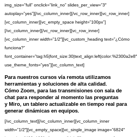
img_size=”full” onclick=”link_no” slides_per_view=”3″
autoplay=”yes”][/vc_column_inner][/vc_row_inner][vc_row_inner]
[vc_column_inner][vc_empty_space height=”100px”]
[/vc_column_inner][/vc_row_inner][vc_row_inner]
[vc_column_inner width=”1/2″][vc_custom_heading text=”¿Cómo
funciona?”
font_container=”tag:h5|font_size:30|text_align:left|color:%2300a2e8″
use_theme_fonts=”yes”][vc_column_text]
Para nuestros cursos vía remota utilizamos
herramientas y soluciones de alta calidad.
Cómo
Zoom
, para las transmisiones con sala de
chat para responder al momento las preguntas
y
Miro
, un tablero actualizable en tiempo real para
generar dinámicas en equipos.
[/vc_column_text][/vc_column_inner][vc_column_inner
width=”1/2″][vc_empty_space][vc_single_image image=”6824″