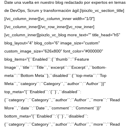
Date una vuelta en nuestro blog redactado por expertos en temas
de DevOps, Scrum y transformación ágil.[/pixzlo_vc_section_title]
[/vc_column_inner][vc_column_inner width=”1/3″]
[/vc_column_inner][/vc_row_inner][vc_row_inner]
[vc_column_inner][pixzlo_vc_blog more_text="" title_head="h5"
blog_layout="4" blog_cols="6" image_size="custom"
custom_image_size="626x800" font_color="#000000"
blog_items="{``Enabled``:{``thumb``:``Feature
Image``,``title``:``Title``,``excerpt``:``Excerpt``,``bottom-
meta``:``Bottom Meta``},``disabled``:{``top-meta``:``Top
Meta``,``category``:``Category``,``author``:``Author``}}"
top_meta="{``Enabled``:`{``}`,``disabled``:
{``category``:``Category``,``author``:``Author``,``more``:``Read
More``,``date``:``Date``,``comment``:``Comment``}}"
bottom_meta="{``Enabled``:`{``}`,``disabled``:
{``category``:``Category``,``author``:``Author``,``more``:``Read