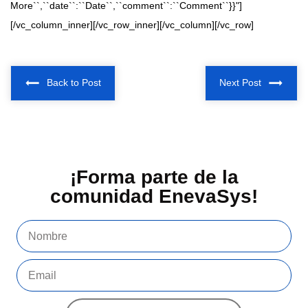
More``,``date``:``Date``,``comment``:``Comment``}}"]
[/vc_column_inner][/vc_row_inner][/vc_column][/vc_row]
Back to Post
Next Post
¡Forma parte de la
comunidad EnevaSys!