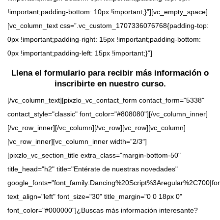
!important;padding-bottom: 10px !important;}”][vc_empty_space]
[vc_column_text css=”.vc_custom_1707336076768{padding-top:
0px !important;padding-right: 15px !important;padding-bottom:
0px !important;padding-left: 15px !important;}”]
Llena el formulario para recibir más información o
inscribirte en nuestro curso.
[/vc_column_text][pixzlo_vc_contact_form contact_form="5338"
contact_style="classic" font_color="#808080"][/vc_column_inner]
[/vc_row_inner][/vc_column][/vc_row][vc_row][vc_column]
[vc_row_inner][vc_column_inner width=”2/3″]
[pixzlo_vc_section_title extra_class="margin-bottom-50"
title_head="h2" title="Entérate de nuestras novedades"
google_fonts="font_family:Dancing%20Script%3Aregular%2C700|f
text_align="left" font_size="30" title_margin="0 0 18px 0"
font_color="#000000"]¿Buscas más información interesante?