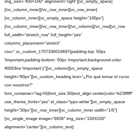
img_size=”400×100″ alignment=”right”][vc_empty_space]
[/vc_column_inner][/vc_row_inner][vc_row_inner]
[vc_column_inner][vc_empty_space height=”100px”]
[/vc_column_inner][/vc_row_inner][/vc_column][/vc_row][vc_row
full_width=”stretch_row” full_height=”yes”
columns_placement=”stretch”
css=”.vc_custom_1707336019697{padding-top: 50px
!important;padding-bottom: 50px !important;background-color:
#0059ce !important;}”][vc_column][vc_empty_space
height=”80px”][vc_custom_heading text=”¿Por qué tomar el curso
con nosotros?”
font_container=”tag:h5|font_size:30|text_align:center|color:%23ffffff”
use_theme_fonts=”yes” el_class=”typo-white”][vc_empty_space
height=”30px”][vc_row_inner][vc_column_inner width=”1/5″]
[vc_single_image image=”6836″ img_size=”150X150″
alignment=”center”][vc_column_text]