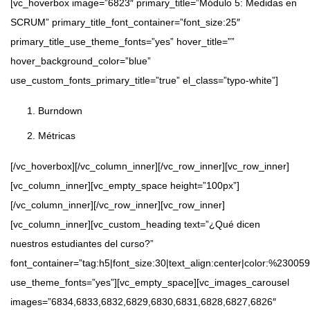
[vc_hoverbox image=”6823″ primary_title=”Módulo 5: Medidas en
SCRUM” primary_title_font_container=”font_size:25″
primary_title_use_theme_fonts=”yes” hover_title=””
hover_background_color=”blue”
use_custom_fonts_primary_title=”true” el_class=”typo-white”]
Burndown
Métricas
[/vc_hoverbox][/vc_column_inner][/vc_row_inner][vc_row_inner]
[vc_column_inner][vc_empty_space height=”100px”]
[/vc_column_inner][/vc_row_inner][vc_row_inner]
[vc_column_inner][vc_custom_heading text=”¿Qué dicen
nuestros estudiantes del curso?”
font_container=”tag:h5|font_size:30|text_align:center|color:%23005
use_theme_fonts=”yes”][vc_empty_space][vc_images_carousel
images=”6834,6833,6832,6829,6830,6831,6828,6827,6826″