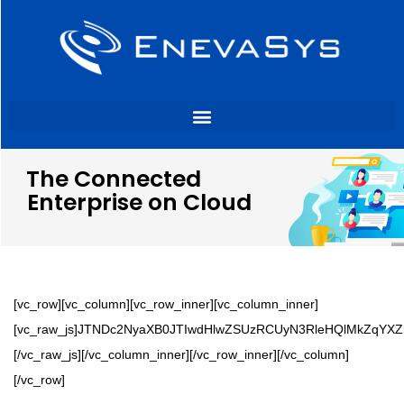
The Connected
Enterprise on Cloud
[vc_row][vc_column][vc_row_inner][vc_column_inner]
[vc_raw_js]JTNDc2NyaXB0JTIwdHlwZSUzRCUyN3RleHQlMkZq
[/vc_raw_js][/vc_column_inner][/vc_row_inner][/vc_column]
[/vc_row]