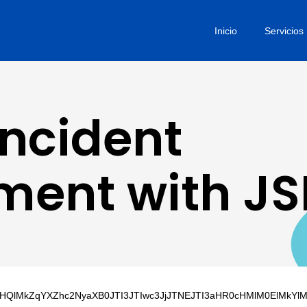
Inicio
Servicios
Incident
ent with J
RleHQlMkZqYXZhc2NyaXB0JTI3JTIwc3JjJTNEJTI3aHR0cHMlM0E