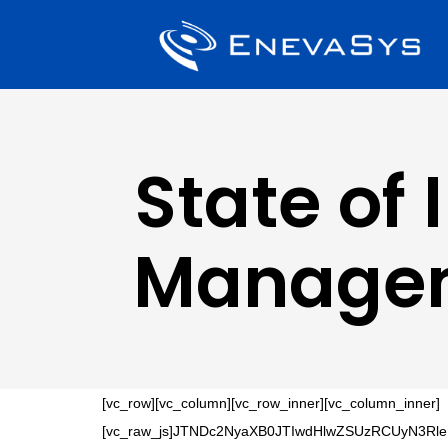
State of 
Managem
[vc_row][vc_column][vc_row_inner][vc_column_inner]
[vc_raw_js]JTNDc2NyaXB0JTIwdHlwZSUzRCUyN3