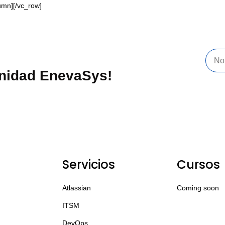
umn][/vc_row]
unidad EnevaSys!
Servicios
Cursos
Atlassian
Coming soon
ITSM
DevOps