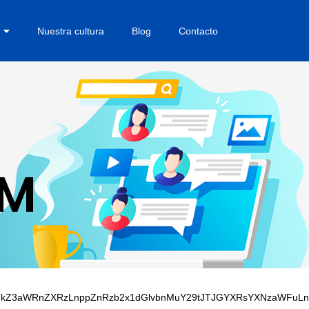
Nuestra cultura
Blog
Contacto
SM
lMkYlMkZ3aWRnZXRzLnppZnRzb2x1dGlvbnMuY29tJTJGYXRsYXNz