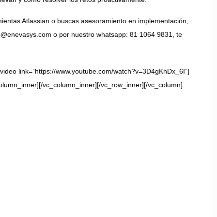
mientas
Atlassian
o buscas asesoramiento en implementación,
s@enevasys.com
o por nuestro whatsapp:
81 1064 9831
, te
_video link=”https://www.youtube.com/watch?v=3D4gKhDx_6I”]
olumn_inner][/vc_column_inner][/vc_row_inner][/vc_column]