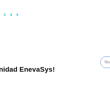
3
4
5
unidad EnevaSys!